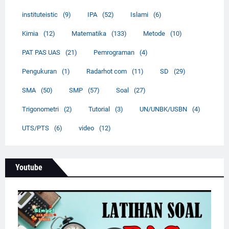
instituteistic
(9)
IPA
(52)
Islami
(6)
Kimia
(12)
Matematika
(133)
Metode
(10)
PAT PAS UAS
(21)
Pemrograman
(4)
Pengukuran
(1)
Radarhot com
(11)
SD
(29)
SMA
(50)
SMP
(57)
Soal
(27)
Trigonometri
(2)
Tutorial
(3)
UN/UNBK/USBN
(4)
UTS/PTS
(6)
video
(12)
Youtube