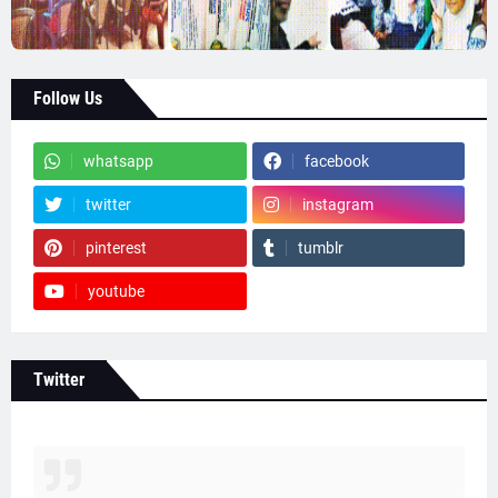
Follow Us
whatsapp
facebook
twitter
instagram
pinterest
tumblr
youtube
Twitter