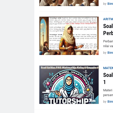
by
Bim
ARITM
Soal
Perb
Perband
nilai 
by
Bim
MATE
Soal
1
Materi 
persam
by
Bim