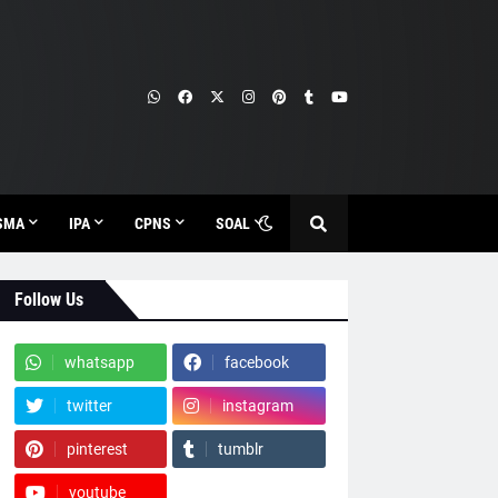
SMA
IPA
CPNS
SOAL
Follow Us
whatsapp
facebook
twitter
instagram
pinterest
tumblr
youtube