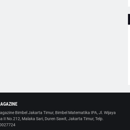
AGAZINE
gazine Bimbel Jakarta Timur, Bimbel Matematika IPA, Jl. Wijaya
 II No.212, Malaka Sari, Duren Sawit, Jakarta Timur, Telp.
0027724