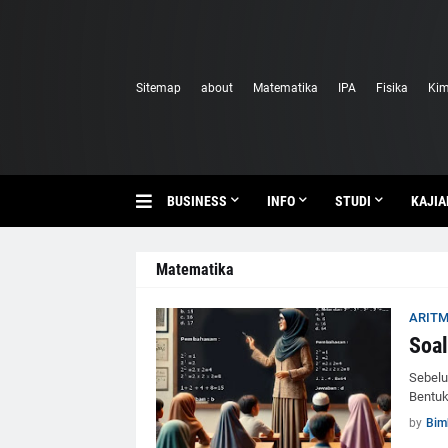
Sitemap
about
Matematika
IPA
Fisika
Kim
BUSINESS
INFO
STUDI
KAJIA
Matematika
ARITM
Soal
Sebelu
Bentuk
by
Bim