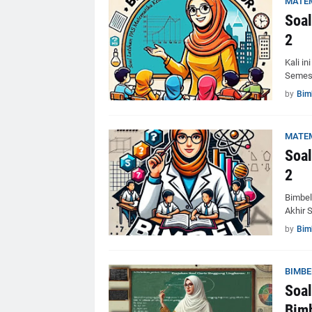
MATE
Soal
2
Kali i
Semest
by
Bim
MATE
Soal
2
Bimbel
Akhir 
by
Bim
BIMBE
Soal
Bimb