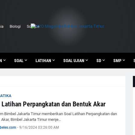
ia
Biologi
Science
N
SOAL
LATIHAN
SOAL UJIAN
SD
SMP
ATIKA
 Latihan Perpangkatan dan Bentuk Akar
m Bimbel Jakarta Timur memberikan Soal Latihan Perpangkatan dan
 Akar, Bimbel Jakarta Timur menje…
beles.com
-
9/16/2024 03:26:00 AM