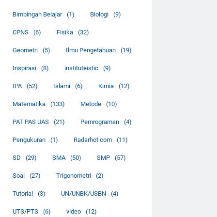
Bimbingan Belajar
(1)
Biologi
(9)
CPNS
(6)
Fisika
(32)
Geometri
(5)
Ilmu Pengetahuan
(19)
Inspirasi
(8)
instituteistic
(9)
IPA
(52)
Islami
(6)
Kimia
(12)
Matematika
(133)
Metode
(10)
PAT PAS UAS
(21)
Pemrograman
(4)
Pengukuran
(1)
Radarhot com
(11)
SD
(29)
SMA
(50)
SMP
(57)
Soal
(27)
Trigonometri
(2)
Tutorial
(3)
UN/UNBK/USBN
(4)
UTS/PTS
(6)
video
(12)