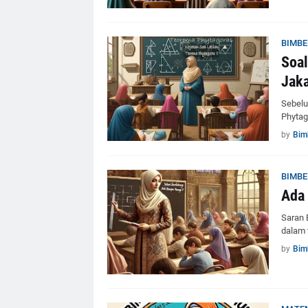
BIMBE
Soal
Jaka
Sebelu
Phytag
by
Bim
BIMBE
Ada 
Saran 
dalam 
by
Bim