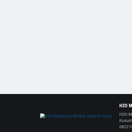
H2O M
H2O Ma
Kusuma
08221