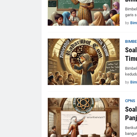
Bimbel
garis 
by
Bim
BIMBE
Soal
Tim
Bimbel
kedudu
by
Bim
CPNS
Soal
Panj
Berikut
bangun