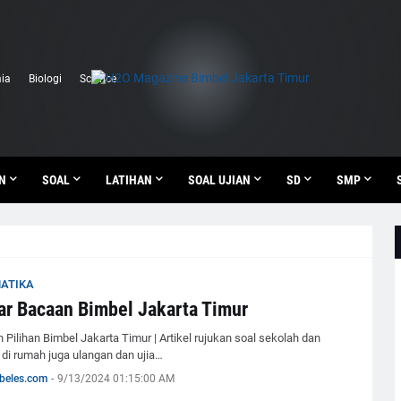
ia
Biologi
Science
N
SOAL
LATIHAN
SOAL UJIAN
SD
SMP
ATIKA
ar Bacaan Bimbel Jakarta Timur
 Pilihan Bimbel Jakarta Timur | Artikel rujukan soal sekolah dan
r di rumah juga ulangan dan ujia…
beles.com
-
9/13/2024 01:15:00 AM