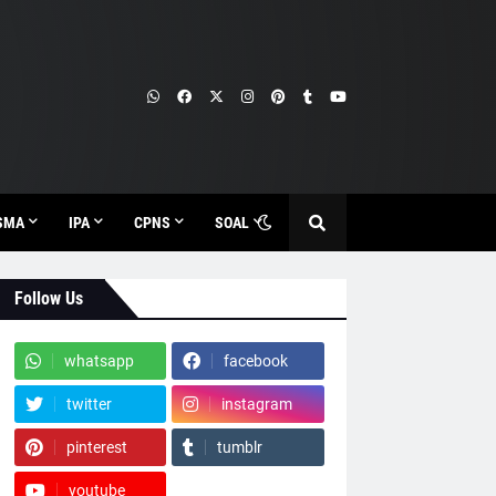
SMA
IPA
CPNS
SOAL
Follow Us
whatsapp
facebook
twitter
instagram
pinterest
tumblr
youtube