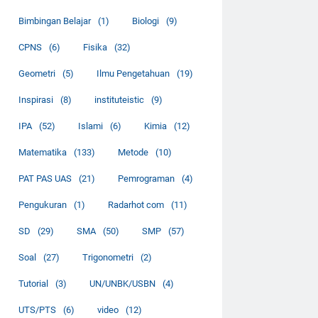
Bimbingan Belajar
(1)
Biologi
(9)
CPNS
(6)
Fisika
(32)
Geometri
(5)
Ilmu Pengetahuan
(19)
Inspirasi
(8)
instituteistic
(9)
IPA
(52)
Islami
(6)
Kimia
(12)
Matematika
(133)
Metode
(10)
PAT PAS UAS
(21)
Pemrograman
(4)
Pengukuran
(1)
Radarhot com
(11)
SD
(29)
SMA
(50)
SMP
(57)
Soal
(27)
Trigonometri
(2)
Tutorial
(3)
UN/UNBK/USBN
(4)
UTS/PTS
(6)
video
(12)