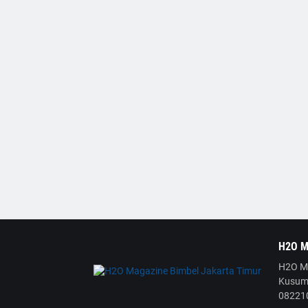
H2O M
H2O Ma
Kusuma
08221