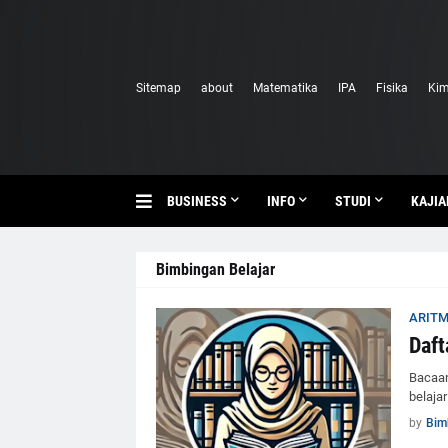
Sitemap
about
Matematika
IPA
Fisika
Kim
BUSINESS
INFO
STUDI
KAJIA
Bimbingan Belajar
ARITM
Daft
Bacaan
belaja
by
Bim