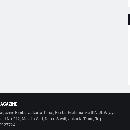
AGAZINE
gazine Bimbel Jakarta Timur, Bimbel Matematika IPA, Jl. Wijaya
 II No.212, Malaka Sari, Duren Sawit, Jakarta Timur, Telp.
0027724