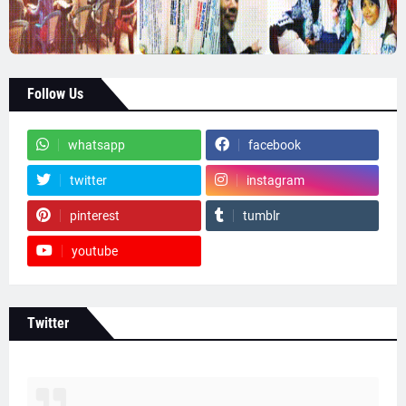
Follow Us
whatsapp
facebook
twitter
instagram
pinterest
tumblr
youtube
Twitter