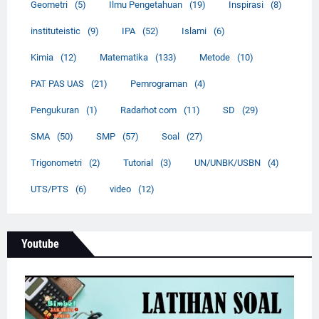
Geometri
(5)
Ilmu Pengetahuan
(19)
Inspirasi
(8)
instituteistic
(9)
IPA
(52)
Islami
(6)
Kimia
(12)
Matematika
(133)
Metode
(10)
PAT PAS UAS
(21)
Pemrograman
(4)
Pengukuran
(1)
Radarhot com
(11)
SD
(29)
SMA
(50)
SMP
(57)
Soal
(27)
Trigonometri
(2)
Tutorial
(3)
UN/UNBK/USBN
(4)
UTS/PTS
(6)
video
(12)
Youtube