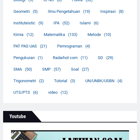
Geometri
(5)
Ilmu Pengetahuan
(19)
Inspirasi
(8)
instituteistic
(9)
IPA
(52)
Islami
(6)
Kimia
(12)
Matematika
(133)
Metode
(10)
PAT PAS UAS
(21)
Pemrograman
(4)
Pengukuran
(1)
Radarhot com
(11)
SD
(29)
SMA
(50)
SMP
(57)
Soal
(27)
Trigonometri
(2)
Tutorial
(3)
UN/UNBK/USBN
(4)
UTS/PTS
(6)
video
(12)
Youtube