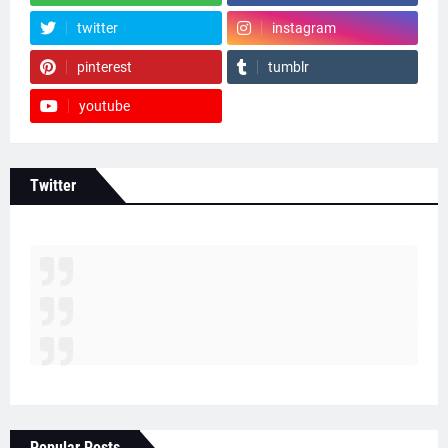
twitter
instagram
pinterest
tumblr
youtube
Twitter
Popular Posts