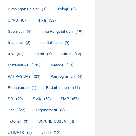
Bimbingan Belajar
(1)
Biologi
(9)
CPNS
(6)
Fisika
(32)
Geometri
(5)
Ilmu Pengetahuan
(19)
Inspirasi
(8)
instituteistic
(9)
IPA
(52)
Islami
(6)
Kimia
(12)
Matematika
(133)
Metode
(10)
PAT PAS UAS
(21)
Pemrograman
(4)
Pengukuran
(1)
Radarhot com
(11)
SD
(29)
SMA
(50)
SMP
(57)
Soal
(27)
Trigonometri
(2)
Tutorial
(3)
UN/UNBK/USBN
(4)
UTS/PTS
(6)
video
(12)