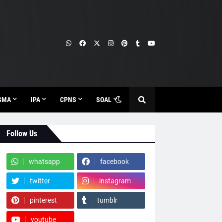
SMA
IPA
CPNS
SOAL
Follow Us
whatsapp
facebook
twitter
instagram
pinterest
tumblr
youtube