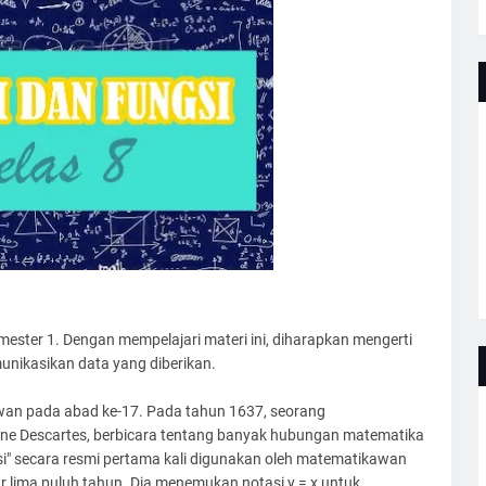
semester 1. Dengan mempelajari materi ini, diharapkan mengerti
nikasikan data yang diberikan.
wan pada abad ke-17. Pada tahun 1637, seorang
ne Descartes, berbicara tentang banyak hubungan matematika
si" secara resmi pertama kali digunakan oleh matematikawan
ar lima puluh tahun. Dia menemukan notasi y = x untuk