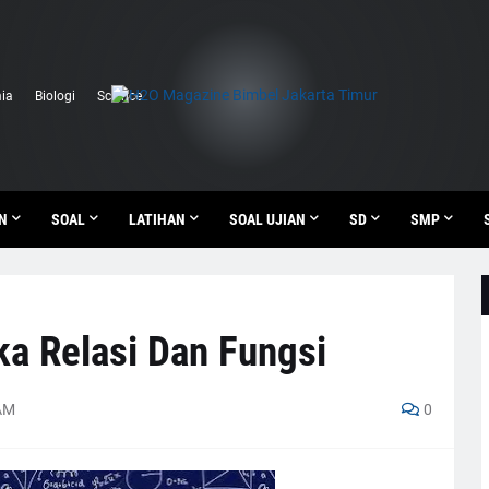
ia
Biologi
Science
N
SOAL
LATIHAN
SOAL UJIAN
SD
SMP
ka Relasi Dan Fungsi
AM
0