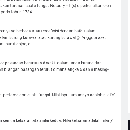
an turunan suatu fungsi. Notasi y = f (x) diperkenalkan oleh
 pada tahun 1734.
n yang berbeda atau terdefinisi dengan baik. Dalam
alam kurung kurawal atau kurung kurawal {}. Anggota aset
u huruf abjad, dll.
mor pasangan berurutan diwakili dalam tanda kurung dan
lah bilangan pasangan terurut dimana angka 6 dan 8 masing-
pertama dari suatu fungsi. Nilai input umumnya adalah nilai 'x'
semua keluaran atau nilai kedua. Nilai keluaran adalah nilai 'y'