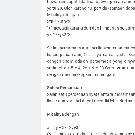
bawah ini dapat kita lihat bahwa persamaan ruas
yaitu 20. Oleh karena itu, pertidaksamaan dapat 
Misalnya dengan
3th < 23th<2
"<" mewakili kurang dari dan himpunan solus
y < 2/3y<2/3
Setiap persamaan atau pertidaksamaan matemati
kasus persamaan, 2 sisinya sama, yaitu, Si
dengan enam adalah persamaan yang dinyat
variabel: x + 5 = 4; 2x + 9 = 23 Cara terbai
dengan membayangkan timbangan.
Solusi Persamaan
Salah satu perbedaan nyata antara persamaan
linear dua variabel dapat memiliki lebih dari satu
Misalnya dengan
x = 2y + 3x=2y+3
(5, 1), maka (3, 0) dan (1, -1) adalah semua so