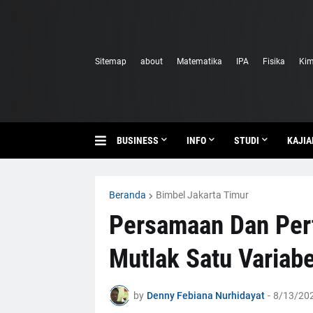
Sitemap
about
Matematika
IPA
Fisika
Kim
BUSINESS
INFO
STUDI
KAJIA
Beranda
Bimbel Jakarta Timur
Persamaan Dan Pert
Mutlak Satu Variabe
by
Denny Febiana Nurhidayat
-
8/13/202