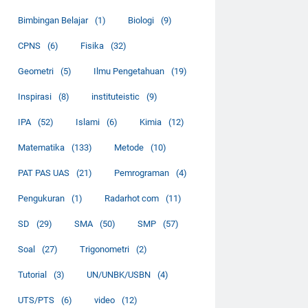
Bimbingan Belajar
(1)
Biologi
(9)
CPNS
(6)
Fisika
(32)
Geometri
(5)
Ilmu Pengetahuan
(19)
Inspirasi
(8)
instituteistic
(9)
IPA
(52)
Islami
(6)
Kimia
(12)
Matematika
(133)
Metode
(10)
PAT PAS UAS
(21)
Pemrograman
(4)
Pengukuran
(1)
Radarhot com
(11)
SD
(29)
SMA
(50)
SMP
(57)
Soal
(27)
Trigonometri
(2)
Tutorial
(3)
UN/UNBK/USBN
(4)
UTS/PTS
(6)
video
(12)