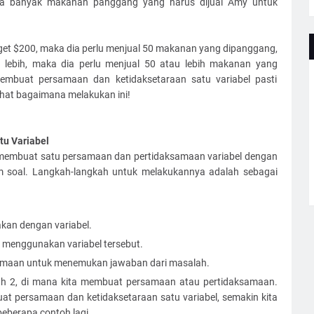
a banyak makanan panggang yang harus dijual Amy untuk
rget $200, maka dia perlu menjual 50 makanan yang dipanggang,
au lebih, maka dia perlu menjual 50 atau lebih makanan yang
mbuat persamaan dan ketidaksetaraan satu variabel pasti
lihat bagaimana melakukan ini!
u Variabel
pat membuat satu persamaan dan pertidaksamaan variabel dengan
m soal. Langkah-langkah untuk melakukannya adalah sebagai
takan dengan variabel.
menggunakan variabel tersebut.
maan untuk menemukan jawaban dari masalah.
ah 2, di mana kita membuat persamaan atau pertidaksamaan.
t persamaan dan ketidaksetaraan satu variabel, semakin kita
beberapa contoh lagi.