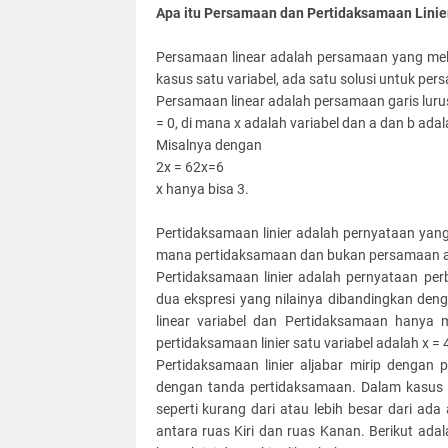
Apa itu Persamaan dan Pertidaksamaan Linier
Persamaan linear adalah persamaan yang mel
kasus satu variabel, ada satu solusi untuk per
Persamaan linear adalah persamaan garis lurus
= 0, di mana x adalah variabel dan a dan b adal
Misalnya dengan
2x = 62x=6
x hanya bisa 3.
Pertidaksamaan linier adalah pernyataan yang
mana pertidaksamaan dan bukan persamaan a
Pertidaksamaan linier adalah pernyataan per
dua ekspresi yang nilainya dibandingkan deng
linear variabel dan Pertidaksamaan hanya 
pertidaksamaan linier satu variabel adalah x = 4, 2
Pertidaksamaan linier aljabar mirip dengan
dengan tanda pertidaksamaan. Dalam kasus ke
seperti kurang dari atau lebih besar dari ad
antara ruas Kiri dan ruas Kanan. Berikut ada