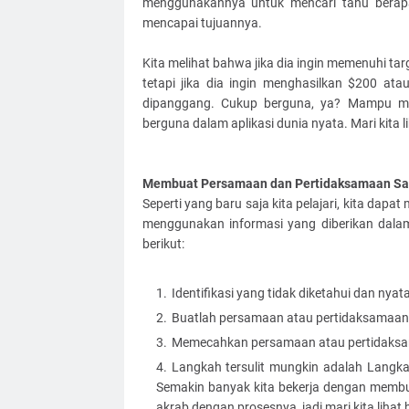
menggunakannya untuk mencari tahu berap
mencapai tujuannya.
Kita melihat bahwa jika dia ingin memenuhi ta
tetapi jika dia ingin menghasilkan $200 at
dipanggang. Cukup berguna, ya? Mampu me
berguna dalam aplikasi dunia nyata. Mari kita 
Membuat Persamaan dan Pertidaksamaan Sat
Seperti yang baru saja kita pelajari, kita da
menggunakan informasi yang diberikan dala
berikut:
Identifikasi yang tidak diketahui dan nya
Buatlah persamaan atau pertidaksamaan 
Memecahkan persamaan atau pertidaksa
Langkah tersulit mungkin adalah Langk
Semakin banyak kita bekerja dengan membua
akrab dengan prosesnya, jadi mari kita lihat 