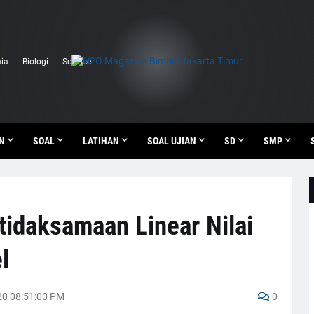
ia
Biologi
Science
N
SOAL
LATIHAN
SOAL UJIAN
SD
SMP
idaksamaan Linear Nilai
l
0 08:51:00 PM
0