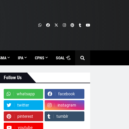
SMA
IPA
CPNS
SOAL
Follow Us
whatsapp
facebook
twitter
instagram
pinterest
tumblr
youtube