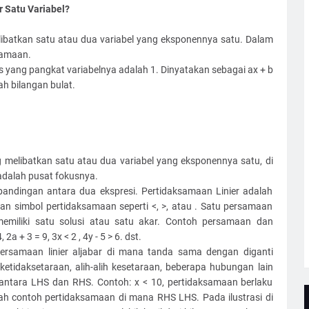
 Satu Variabel?
ibatkan satu atau dua variabel yang eksponennya satu. Dalam
samaan.
 yang pangkat variabelnya adalah 1. Dinyatakan sebagai ax + b
ah bilangan bulat.
 melibatkan satu atau dua variabel yang eksponennya satu, di
dalah pusat fokusnya.
bandingan antara dua ekspresi. Pertidaksamaan Linier adalah
an simbol pertidaksamaan seperti <, >, atau . Satu persamaan
memiliki satu solusi atau satu akar. Contoh persamaan dan
a + 3 = 9, 3x < 2 , 4y - 5 > 6. dst.
 persamaan linier aljabar di mana tanda sama dengan diganti
tidaksetaraan, alih-alih kesetaraan, beberapa hubungan lain
a antara LHS dan RHS. Contoh: x < 10, pertidaksamaan berlaku
lah contoh pertidaksamaan di mana RHS LHS. Pada ilustrasi di