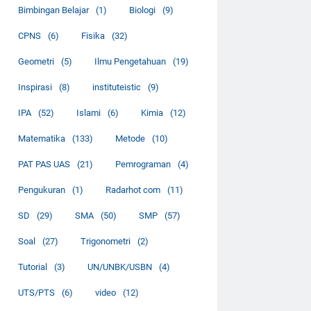
Bimbingan Belajar
(1)
Biologi
(9)
CPNS
(6)
Fisika
(32)
Geometri
(5)
Ilmu Pengetahuan
(19)
Inspirasi
(8)
instituteistic
(9)
IPA
(52)
Islami
(6)
Kimia
(12)
Matematika
(133)
Metode
(10)
PAT PAS UAS
(21)
Pemrograman
(4)
Pengukuran
(1)
Radarhot com
(11)
SD
(29)
SMA
(50)
SMP
(57)
Soal
(27)
Trigonometri
(2)
Tutorial
(3)
UN/UNBK/USBN
(4)
UTS/PTS
(6)
video
(12)