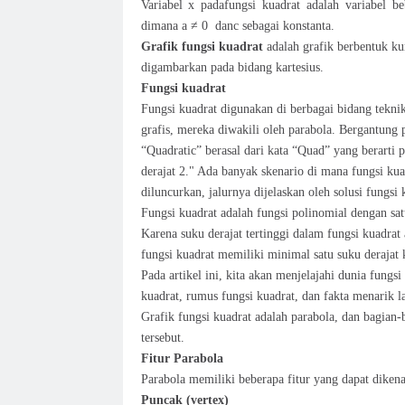
Variabel x padafungsi kuadrat adalah variabel be
dimana a ≠ 0
danc sebagai konstanta.
Grafik fungsi kuadrat
adalah grafik berbentuk ku
digambarkan pada bidang kartesius.
Fungsi kuadrat
Fungsi kuadrat digunakan di berbagai bidang tekni
grafis, mereka diwakili oleh parabola. Bergantung p
“Quadratic” berasal dari kata “Quad” yang berarti p
derajat 2." Ada banyak skenario di mana fungsi ku
diluncurkan, jalurnya dijelaskan oleh solusi fungsi 
Fungsi kuadrat adalah fungsi polinomial dengan satu
Karena suku derajat tertinggi dalam fungsi kuadrat
fungsi kuadrat memiliki minimal satu suku derajat 
Pada artikel ini, kita akan menjelajahi dunia fungs
kuadrat, rumus fungsi kuadrat, dan fakta menarik la
Grafik fungsi kuadrat adalah parabola, dan bagian
tersebut.
Fitur Parabola
Parabola memiliki beberapa fitur yang dapat diken
Puncak (vertex)