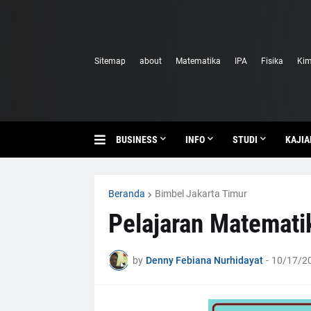
Sitemap
about
Matematika
IPA
Fisika
Kim
BUSINESS
INFO
STUDI
KAJIA
Beranda
Bimbel Jakarta Timur
Pelajaran Matematik
by
Denny Febiana Nurhidayat
-
10/17/20