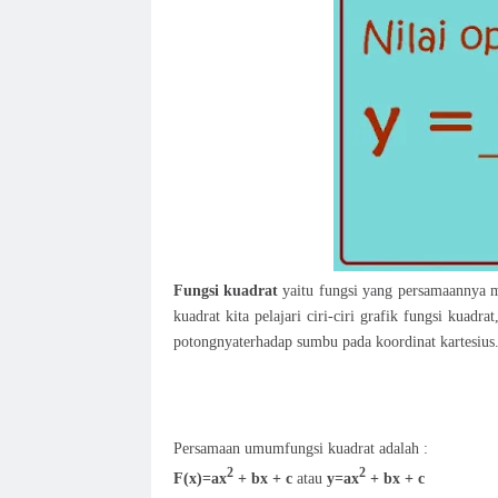
Fungsi kuadrat
yaitu fungsi yang persamaannya me
kuadrat kita pelajari ciri-ciri grafik fungsi kuad
potongnyaterhadap sumbu pada koordinat kartesius
Persamaan umumfungsi kuadrat adalah :
2
2
F(x)=ax
+ bx + c
atau
y=ax
+ bx + c