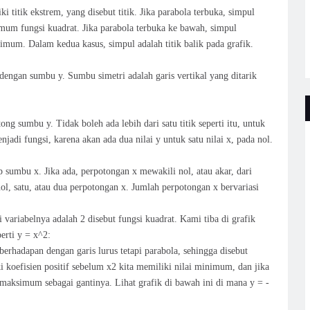
ki titik ekstrem, yang disebut titik. Jika parabola terbuka, simpul
nimum fungsi kuadrat. Jika parabola terbuka ke bawah, simpul
ksimum. Dalam kedua kasus, simpul adalah titik balik pada grafik.
dengan sumbu y. Sumbu simetri adalah garis vertikal yang ditarik
g sumbu y. Tidak boleh ada lebih dari satu titik seperti itu, untuk
njadi fungsi, karena akan ada dua nilai y untuk satu nilai x, pada nol.
p sumbu x. Jika ada, perpotongan x mewakili nol, atau akar, dari
ol, satu, atau dua perpotongan x. Jumlah perpotongan x bervariasi
 variabelnya adalah 2 disebut fungsi kuadrat. Kami tiba di grafik
erti y = x^2:
erhadapan dengan garis lurus tetapi parabola, sehingga disebut
i koefisien positif sebelum x2 kita memiliki nilai minimum, dan jika
i maksimum sebagai gantinya. Lihat grafik di bawah ini di mana y = -