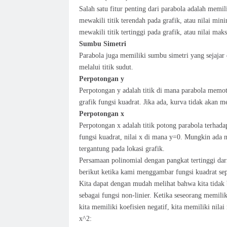
Salah satu fitur penting dari parabola adalah memili
mewakili titik terendah pada grafik, atau nilai mi
mewakili titik tertinggi pada grafik, atau nilai ma
Sumbu Simetri
Parabola juga memiliki sumbu simetri yang sejajar 
melalui titik sudut.
Perpotongan y
Perpotongan y adalah titik di mana parabola memoton
grafik fungsi kuadrat. Jika ada, kurva tidak akan me
Perpotongan x
Perpotongan x adalah titik potong parabola terhada
fungsi kuadrat, nilai x di mana y=0. Mungkin ada n
tergantung pada lokasi grafik.
Persamaan polinomial dengan pangkat tertinggi dari
berikut ketika kami menggambar fungsi kuadrat sep
Kita dapat dengan mudah melihat bahwa kita tidak b
sebagai fungsi non-linier. Ketika seseorang memilik
kita memiliki koefisien negatif, kita memiliki nila
x^2: