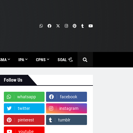
SMA
IPA
CPNS
SOAL
Follow Us
whatsapp
facebook
twitter
instagram
pinterest
tumblr
youtube