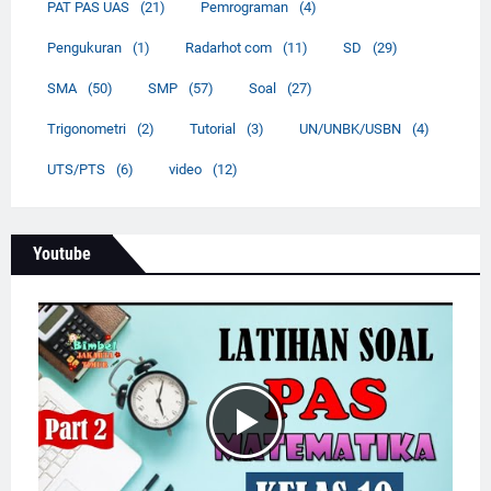
PAT PAS UAS
(21)
Pemrograman
(4)
Pengukuran
(1)
Radarhot com
(11)
SD
(29)
SMA
(50)
SMP
(57)
Soal
(27)
Trigonometri
(2)
Tutorial
(3)
UN/UNBK/USBN
(4)
UTS/PTS
(6)
video
(12)
Youtube