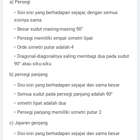
a) Persegi
Sisi-sisi yang berhadapan sejajar, dengan semua
sisinya sama
Besar sudut masing-masing 90°
Persegi memiliki empat simetri lipat
Orde simetri putar adalah 4
Diagonal-diagonalnya saling membagi dua pada sudut
90° atau siku-siku
b) persegi panjang
Sisi-sisi yang berhadapan sejajar dan sama besar
Semua sudut pada persegi panjang adalah 90°
simetri lipat adalah dua
Persegi panjang memiliki simetri putar 2
c) Jajaran genjang
Sisi-sisi yang berhadapan sejajar dan sama besar