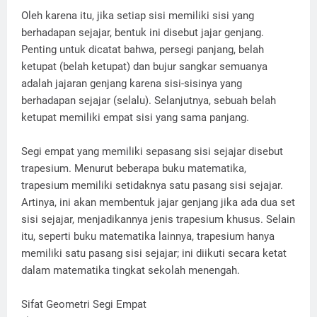
Oleh karena itu, jika setiap sisi memiliki sisi yang
berhadapan sejajar, bentuk ini disebut jajar genjang.
Penting untuk dicatat bahwa, persegi panjang, belah
ketupat (belah ketupat) dan bujur sangkar semuanya
adalah jajaran genjang karena sisi-sisinya yang
berhadapan sejajar (selalu). Selanjutnya, sebuah belah
ketupat memiliki empat sisi yang sama panjang.
Segi empat yang memiliki sepasang sisi sejajar disebut
trapesium. Menurut beberapa buku matematika,
trapesium memiliki setidaknya satu pasang sisi sejajar.
Artinya, ini akan membentuk jajar genjang jika ada dua set
sisi sejajar, menjadikannya jenis trapesium khusus. Selain
itu, seperti buku matematika lainnya, trapesium hanya
memiliki satu pasang sisi sejajar; ini diikuti secara ketat
dalam matematika tingkat sekolah menengah.
Sifat Geometri Segi Empat