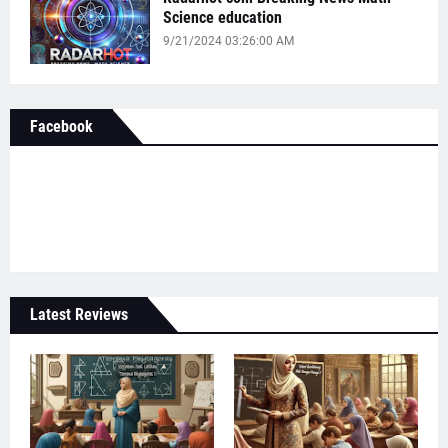
Science education
9/21/2024 03:26:00 AM
Facebook
Latest Reviews