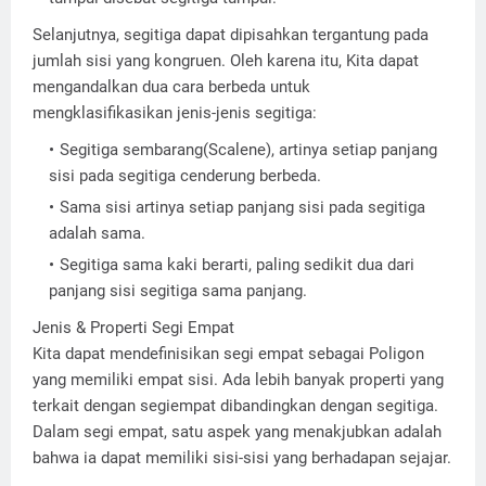
Selanjutnya, segitiga dapat dipisahkan tergantung pada
jumlah sisi yang kongruen. Oleh karena itu, Kita dapat
mengandalkan dua cara berbeda untuk
mengklasifikasikan jenis-jenis segitiga:
Segitiga sembarang(Scalene), artinya setiap panjang
sisi pada segitiga cenderung berbeda.
Sama sisi artinya setiap panjang sisi pada segitiga
adalah sama.
Segitiga sama kaki berarti, paling sedikit dua dari
panjang sisi segitiga sama panjang.
Jenis & Properti Segi Empat
Kita dapat mendefinisikan segi empat sebagai Poligon
yang memiliki empat sisi. Ada lebih banyak properti yang
terkait dengan segiempat dibandingkan dengan segitiga.
Dalam segi empat, satu aspek yang menakjubkan adalah
bahwa ia dapat memiliki sisi-sisi yang berhadapan sejajar.