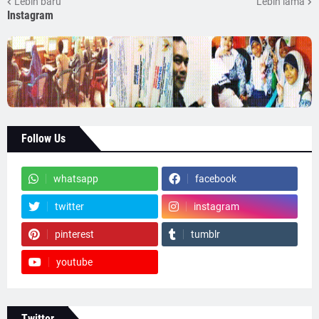
Lebih baru
Lebih lama
Instagram
Follow Us
whatsapp
facebook
twitter
instagram
pinterest
tumblr
youtube
Twitter