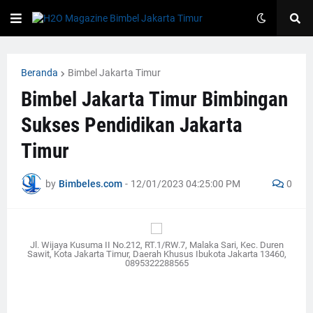
Beranda
Bimbel Jakarta Timur
Bimbel Jakarta Timur Bimbingan
Sukses Pendidikan Jakarta
Timur
by
Bimbeles.com
-
12/01/2023 04:25:00 PM
0
Jl. Wijaya Kusuma II No.212, RT.1/RW.7, Malaka Sari, Kec. Duren
Sawit, Kota Jakarta Timur, Daerah Khusus Ibukota Jakarta 13460,
0895322288565