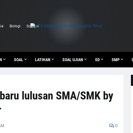
ia
Biologi
Science
N
SOAL
LATIHAN
SOAL UJIAN
SD
SMP
 baru lulusan SMA/SMK by
r
AM
0