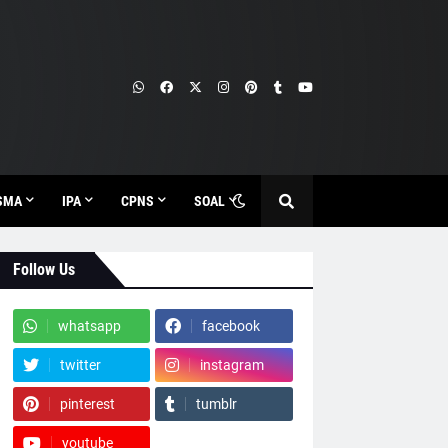
SMA
IPA
CPNS
SOAL
Follow Us
whatsapp
facebook
twitter
instagram
pinterest
tumblr
youtube