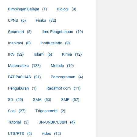
Bimbingan Belajar
(1)
Biologi
(9)
CPNS
(6)
Fisika
(32)
Geometri
(5)
Ilmu Pengetahuan
(19)
Inspirasi
(8)
instituteistic
(9)
IPA
(52)
Islami
(6)
Kimia
(12)
Matematika
(133)
Metode
(10)
PAT PAS UAS
(21)
Pemrograman
(4)
Pengukuran
(1)
Radarhot com
(11)
SD
(29)
SMA
(50)
SMP
(57)
Soal
(27)
Trigonometri
(2)
Tutorial
(3)
UN/UNBK/USBN
(4)
UTS/PTS
(6)
video
(12)