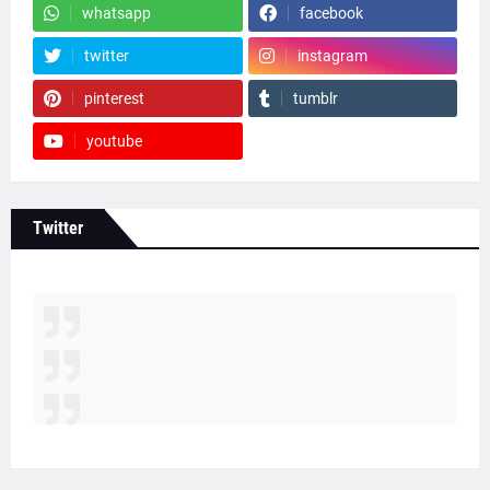
whatsapp
facebook
twitter
instagram
pinterest
tumblr
youtube
Twitter