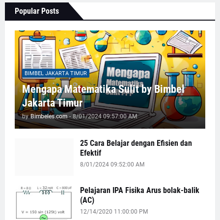
Popular Posts
BIMBEL JAKARTA TIMUR
Mengapa Matematika Sulit by Bimbel
Jakarta Timur
by
Bimbeles.com
-
8/01/2024 09:57:00 AM
25 Cara Belajar dengan Efisien dan
Efektif
8/01/2024 09:52:00 AM
Pelajaran IPA Fisika Arus bolak-balik
(AC)
12/14/2020 11:00:00 PM