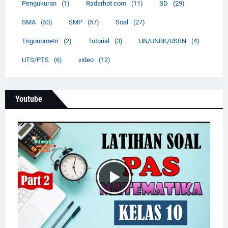
Pengukuran
(1)
Radarhot com
(11)
SD
(29)
SMA
(50)
SMP
(57)
Soal
(27)
Trigonometri
(2)
Tutorial
(3)
UN/UNBK/USBN
(4)
UTS/PTS
(6)
video
(12)
Youtube