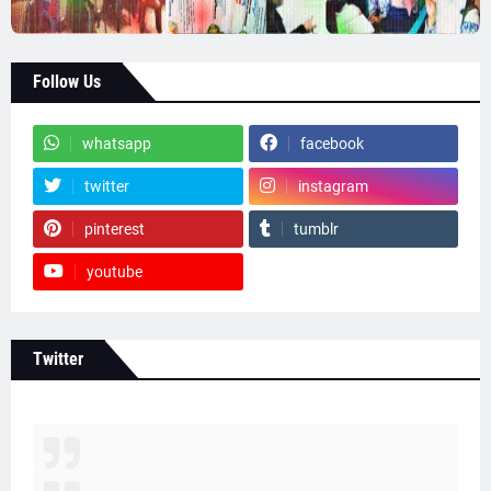
Follow Us
whatsapp
facebook
twitter
instagram
pinterest
tumblr
youtube
Twitter