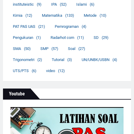
instituteistic
(9)
IPA
(52)
Islami
(6)
Kimia
(12)
Matematika
(133)
Metode
(10)
PAT PAS UAS
(21)
Pemrograman
(4)
Pengukuran
(1)
Radarhot com
(11)
SD
(29)
SMA
(50)
SMP
(57)
Soal
(27)
Trigonometri
(2)
Tutorial
(3)
UN/UNBK/USBN
(4)
UTS/PTS
(6)
video
(12)
Youtube