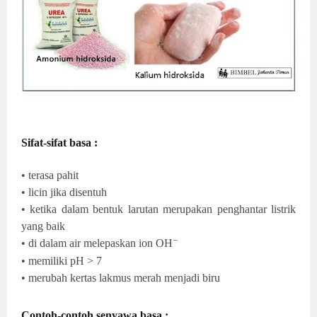
Sifat-sifat basa :
• terasa pahit
• licin jika disentuh
• ketika dalam bentuk larutan merupakan penghantar listrik
yang baik
−
• di dalam air melepaskan ion
OH
• memiliki pH > 7
• merubah kertas lakmus merah menjadi biru
Contoh-contoh senyawa basa :