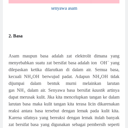
senyawa asam
2. Basa
Asam maupun basa adalah zat elektrolit dimana yang
−
menyebabkan suatu zat bersifat basa adalah ion
OH
yang
dilepaskan ketika dilarutkan di dalam air. Semua basa,
kecuali NH₄OH
berwujud padat. Adapun
NH
₄
OH
tidak
dijumpai dalam bentuk murni melainkan larutan
gas
NH₃
dalam air.
Senyawa basa bersifat
kaustik
artinya
dapat merusak kulit. Jika kita mencelupkan tangan ke
dalam
larutan basa maka kulit tangan kita terasa licin dikarenakan
reaksi antara basa
tersebut dengan lemak pada kulit kita.
Karena sifatnya yang bereaksi dengan lemak itulah
banyak
zat bersifat basa yang digunakan sebagai pembersih seperti