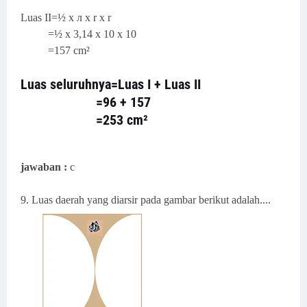
Luas II=½ x
л x r x r
=½ x 3,14 x 10 x 10
=157 cm²
Luas seluruhnya=Luas I + Luas II
=96 + 157
=253 cm²
jawaban :
c
9. Luas daerah yang diarsir pada gambar berikut adalah....