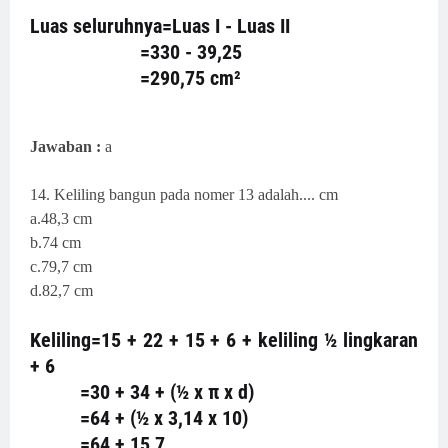
Luas seluruhnya=Luas I - Luas II
=330 - 39,25
=290,75 cm²
Jawaban :
a
14. Keliling bangun pada nomer 13 adalah.... cm
a.48,3 cm
b.74 cm
c.79,7 cm
d.82,7 cm
Keliling=15 + 22 + 15 + 6 + keliling ½ lingkaran
+ 6
=30 + 34 + (½ x π x d)
=64 + (½ x 3,14 x 10)
=64 + 15,7