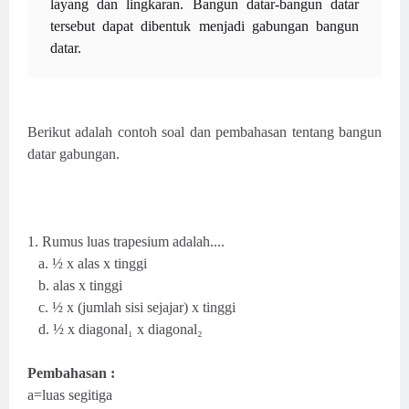
layang dan lingkaran. Bangun datar-bangun datar
tersebut dapat dibentuk menjadi gabungan bangun
datar.
Berikut adalah contoh soal dan pembahasan tentang bangun
datar gabungan.
1. Rumus luas trapesium adalah....
a. ½ x alas x tinggi
b. alas x tinggi
c. ½ x (jumlah sisi sejajar) x tinggi
d. ½ x diagonal₁ x diagonal₂
Pembahasan :
a=luas segitiga