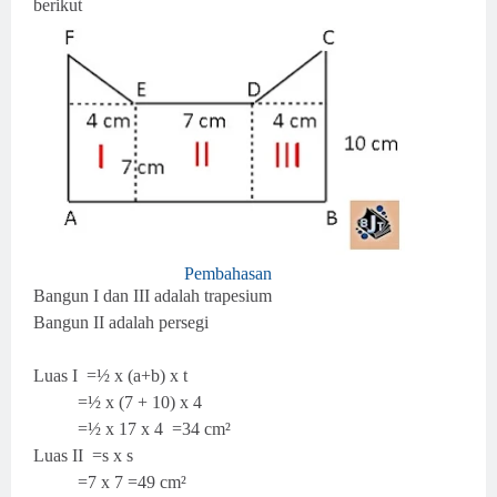
berikut
Pembahasan
Bangun I dan III adalah trapesium
Bangun II adalah persegi
Luas I =½ x (a+b) x t
=½ x (7 + 10) x 4
=½ x 17 x 4
=34 cm²
Luas II =s x s
=7 x 7
=49 cm²