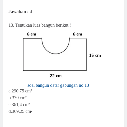
Jawaban :
d
13. Tentukan luas bangun berikut !
soal bangun datar gabungan no.13
a.
290,75 cm²
b.330
cm²
c.361,4 cm²
d.369,25 cm²