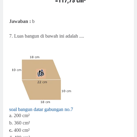
=117,75 cm²
Jawaban :
b
7. Luas bangun di bawah ini adalah ....
soal bangun datar gabungan no.7
a.
200 cm²
b. 360
cm²
c.
400 cm²