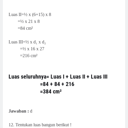
Luas II=½ x (6+15) x 8
=½ x 21 x 8
=84 cm²
Luas III=½ x d₁ x d₂
=½ x 16 x 27
=216 cm²
Luas seluruhnya= Luas I + Luas II + Luas III
=84 + 84 + 216
=384 cm²
Jawaban :
d
12. Tentukan luas bangun berikut !