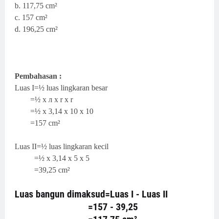
b.
117,75 cm²
c.
157 cm²
d. 196,25 cm²
Pembahasan :
Luas I=½ luas lingkaran besar
=½ x л x r x r
=½ x 3,14 x 10 x 10
=157 cm²
Luas II=½ luas lingkaran kecil
=½ x 3,14 x 5 x 5
=39,25 cm²
Luas bangun dimaksud=Luas I - Luas II
=157 - 39,25