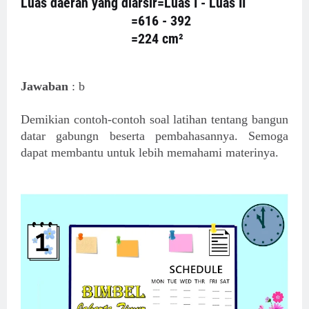
Luas daerah yang diarsir=Luas I - Luas II
=616 - 392
=224 cm²
Jawaban
: b
Demikian contoh-contoh soal latihan tentang bangun
datar gabungn beserta pembahasannya. Semoga
dapat membantu untuk lebih memahami materinya.