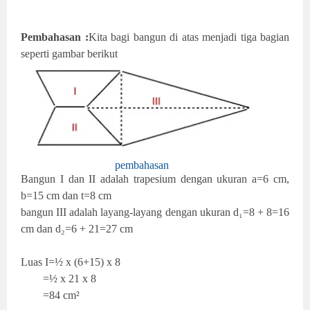
Pembahasan :
Kita bagi bangun di atas menjadi tiga bagian
seperti gambar berikut
pembahasan
Bangun I dan II adalah trapesium dengan ukuran a=6 cm,
b=15 cm dan t=8 cm
bangun III adalah layang-layang dengan ukuran d₁=8 + 8=16
cm dan d₂=6 + 21=27 cm
Luas I=½ x (6+15) x 8
=½ x 21 x 8
=84 cm²