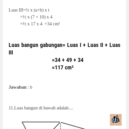
Luas III=½ x (a+b) x t
=½ x (7 + 10) x 4
=½ x 17 x 4
=34 cm²
Luas bangun gabungan=
Luas I + Luas II + Luas
III
=34 + 49 + 34
=117 cm²
Jawaban
: b
11.
Luas bangun di bawah adalah....