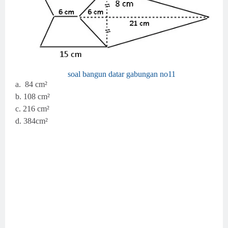
soal bangun datar gabungan no11
a. 84
cm²
b. 108
cm²
c.
216 cm²
d. 384
cm²