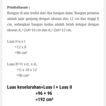
Pembahasan :
Bangun di atas terdiri dari dua bangun datar. Bangun pertama
adalah jajar genjang dengan ukuran alas 12 cm dan tinggi 8
cm, sedangkan bangun kedua adalah belah ketupat dengan
ukuran d₁=2x8=16 cm dan d₂=2x6=12 cm.
Luas I=a x t
=12 x 8
=96 cm²
Luas II=½ x d₁ x d₂
=½ x 16 x 12
=96 cm²
Luas keseluruhan=Luas I + Luas II
=96 + 96
=192 cm²