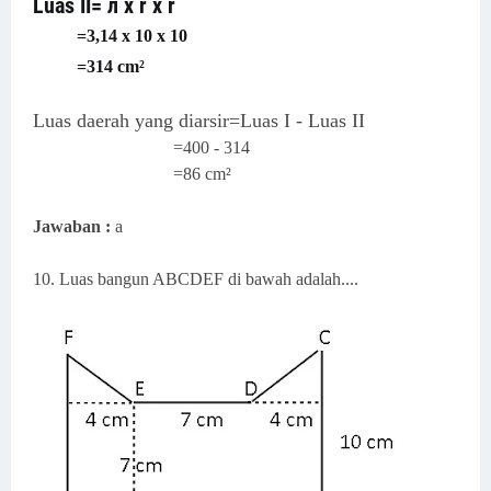
Luas II=
л x r x r
=3,14 x 10 x 10
=314 cm²
Luas daerah yang diarsir=Luas I - Luas II
=400 - 314
=86
cm²
Jawaban :
a
10. Luas bangun ABCDEF di bawah adalah....