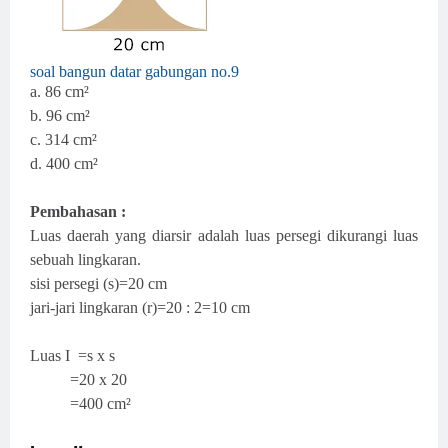
soal bangun datar gabungan no.9
a. 86
cm²
b. 96
cm²
c. 314
cm²
d. 400
cm²
Pembahasan :
Luas daerah yang diarsir adalah luas persegi dikurangi luas
sebuah lingkaran.
sisi persegi (s)=20 cm
jari-jari lingkaran (r)=20 : 2=10 cm
Luas I =s x s
=20 x 20
=400 cm²