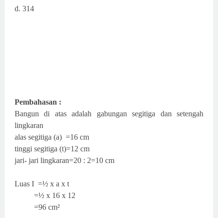
d. 314
Pembahasan :
Bangun di atas adalah gabungan segitiga dan setengah
lingkaran
alas segitiga (a) =16 cm
tinggi segitiga (t)=12 cm
jari- jari lingkaran=20 : 2=10 cm
Luas I =½ x a x t
=½ x 16 x 12
=96 cm²