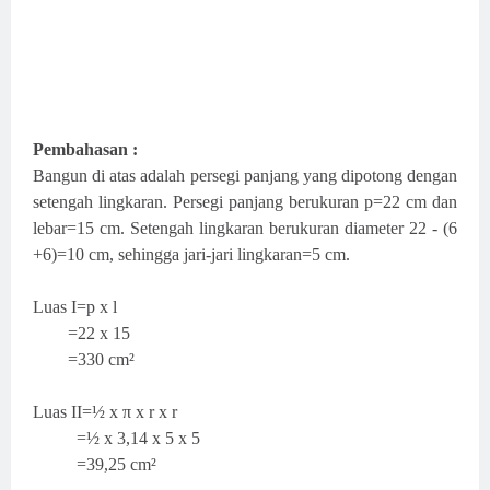
Pembahasan :
Bangun di atas adalah persegi panjang yang dipotong dengan
setengah lingkaran. Persegi panjang berukuran p=22 cm dan
lebar=15 cm. Setengah lingkaran berukuran diameter 22 - (6
+6)=10 cm, sehingga jari-jari lingkaran=5 cm.
Luas I=p x l
=22 x 15
=330 cm²
Luas II=½ x π x r x r
=½ x 3,14 x 5 x 5
=39,25 cm²