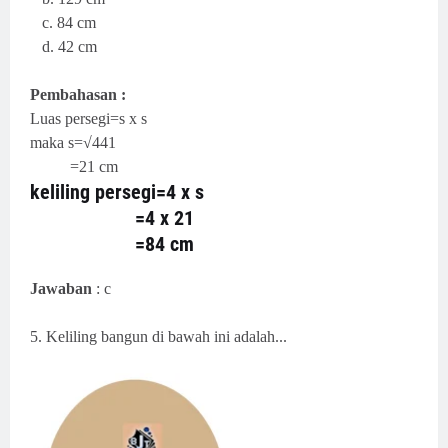
c. 84 cm
d. 42 cm
Pembahasan :
Luas persegi=s x s
maka s=√441
=21 cm
keliling persegi=4 x s
=4 x 21
=84 cm
Jawaban
: c
5. Keliling bangun di bawah ini adalah...