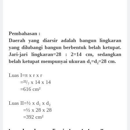
Pembahasan :
Daerah yang diarsir adalah bangun lingkaran
yang dilubangi bangun berbentuk belah ketupat.
Jari-jari lingkaran=28 : 2=14 cm, sedangkan
belah ketupat mempunyai ukuran d₁=d₂=28 cm.
Luas I=π x r x r
=²²/₇ x 14 x 14
=616 cm²
Luas II=½ x d₁ x d₂
=½ x 28 x 28
=392 cm²