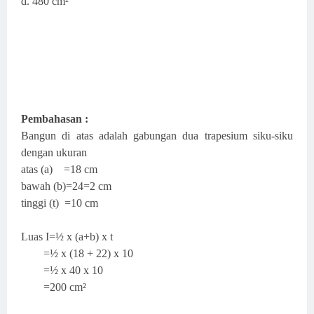
d. 480 cm²
Pembahasan :
Bangun di atas adalah gabungan dua trapesium siku-siku
dengan ukuran
atas (a) =18 cm
bawah (b)=24=2 cm
tinggi (t) =10 cm
Luas I=½ x (a+b) x t
=½ x (18 + 22) x 10
=½ x 40 x 10
=200 cm²