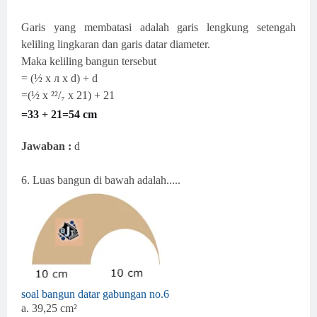
Garis yang membatasi adalah garis lengkung setengah
keliling lingkaran dan garis datar diameter.
Maka keliling bangun tersebut
=
(½ x л x d) + d
=(½ x ²²/₇ x 21) + 21
=33 + 21=54 cm
Jawaban :
d
6.
Luas bangun di bawah adalah.....
soal bangun datar gabungan no.6
a. 39,25 cm²