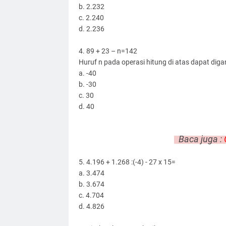
b. 2.232
c. 2.240
d. 2.236
4. 89
+ 23 – n=142
Huruf n pada operasi hitung di atas dapat digan
a. -40
b. -30
c. 30
d. 40
Baca juga :
5. 4.196 + 1.268 :(-4) - 27 x 15=
a. 3.474
b. 3.674
c. 4.704
d. 4.826