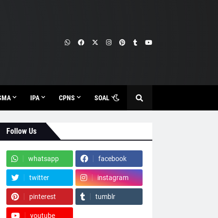
SMA
IPA
CPNS
SOAL
Follow Us
whatsapp
facebook
twitter
instagram
pinterest
tumblr
youtube