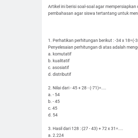
Artikel ini berisi soal-soal agar mempersiapka
pembahasan agar siswa tertantang untuk menye
1. Perhatikan perhitungan berikut :
-34 x 18=(-3
Penyelesaian perhitungan di atas adalah mengg
a. komutatif
b. kualitatif
c. asosiatif
d. distributif
2. Nilai dari - 45 + 28 - (-71)=....
a. - 54
b. - 45
c. 45
d. 54
3. Hasil dari 128 : (27 - 43) + 72 x 31=....
a. 2.224