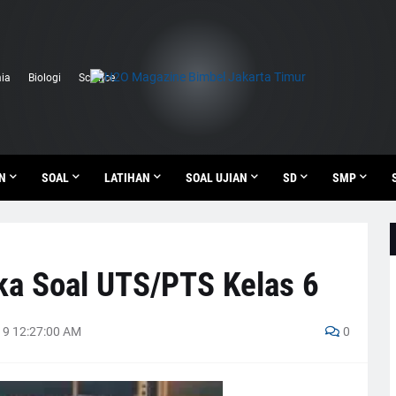
ia
Biologi
Science
N
SOAL
LATIHAN
SOAL UJIAN
SD
SMP
ka Soal UTS/PTS Kelas 6
9 12:27:00 AM
0