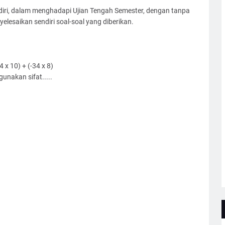
n diri, dalam menghadapi Ujian Tengah Semester, dengan tanpa
lesaikan sendiri soal-soal yang diberikan.
4 x 10) + (-34 x 8)
unakan sifat.....