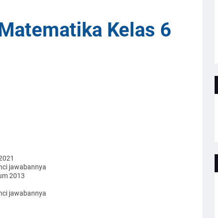
Matematika Kelas 6
 2021
unci jawabannya
lum 2013
unci jawabannya
a