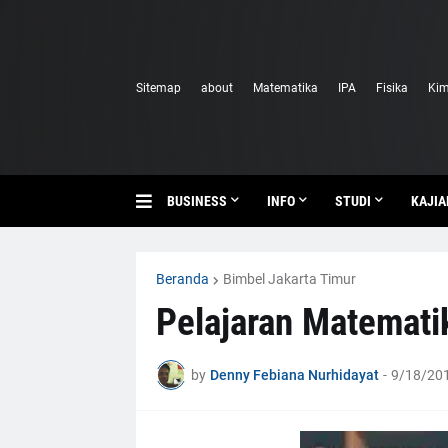
Sitemap
about
Matematika
IPA
Fisika
Kim
BUSINESS
INFO
STUDI
KAJIA
Beranda
Bimbel Jakarta Timur
Pelajaran Matemati
by
Denny Febiana Nurhidayat
-
9/18/201