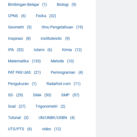
Bimbingan Belajar
(1)
Biologi
(9)
CPNS
(6)
Fisika
(32)
Geometri
(5)
Ilmu Pengetahuan
(19)
Inspirasi
(8)
instituteistic
(9)
IPA
(52)
Islami
(6)
Kimia
(12)
Matematika
(133)
Metode
(10)
PAT PAS UAS
(21)
Pemrograman
(4)
Pengukuran
(1)
Radarhot com
(11)
SD
(29)
SMA
(50)
SMP
(57)
Soal
(27)
Trigonometri
(2)
Tutorial
(3)
UN/UNBK/USBN
(4)
UTS/PTS
(6)
video
(12)