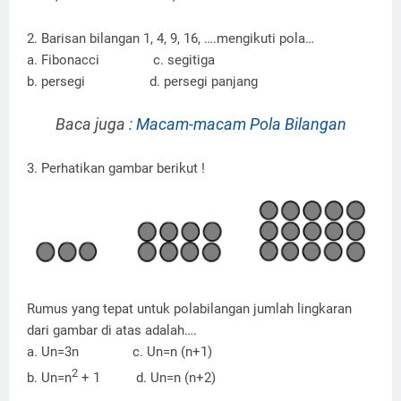
2. Barisan bilangan 1, 4, 9, 16, ….mengikuti pola…
a. Fibonacci
c. segitiga
b. persegi
d. persegi panjang
Baca juga :
Macam-macam Pola Bilangan
3. Perhatikan gambar berikut !
Rumus yang tepat untuk polabilangan jumlah lingkaran
dari gambar di atas adalah….
a. Un=3n
c. Un=n (n+1)
2
b. Un=n
+ 1
d. Un=n (n+2)