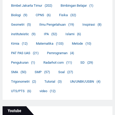
Bimbel Jakarta Timur
(202)
Bimbingan Belajar
(1)
Biologi
(9)
CPNS
(6)
Fisika
(32)
Geometri
(5)
Ilmu Pengetahuan
(19)
Inspirasi
(8)
instituteistic
(9)
IPA
(52)
Islami
(6)
Kimia
(12)
Matematika
(133)
Metode
(10)
PAT PAS UAS
(21)
Pemrograman
(4)
Pengukuran
(1)
Radarhot com
(11)
SD
(29)
SMA
(50)
SMP
(57)
Soal
(27)
Trigonometri
(2)
Tutorial
(3)
UN/UNBK/USBN
(4)
UTS/PTS
(6)
video
(12)
Youtube