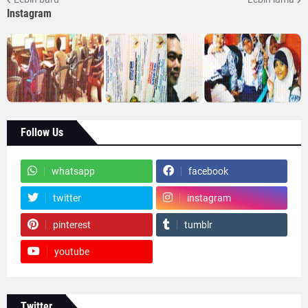
Instagram
Follow Us
whatsapp
facebook
twitter
instagram
pinterest
tumblr
youtube
Twitter