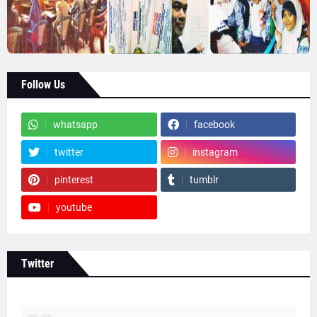
Follow Us
whatsapp
facebook
twitter
instagram
pinterest
tumblr
youtube
Twitter