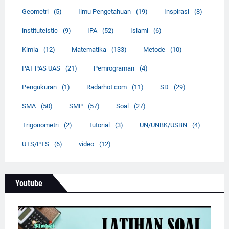
Geometri
(5)
Ilmu Pengetahuan
(19)
Inspirasi
(8)
instituteistic
(9)
IPA
(52)
Islami
(6)
Kimia
(12)
Matematika
(133)
Metode
(10)
PAT PAS UAS
(21)
Pemrograman
(4)
Pengukuran
(1)
Radarhot com
(11)
SD
(29)
SMA
(50)
SMP
(57)
Soal
(27)
Trigonometri
(2)
Tutorial
(3)
UN/UNBK/USBN
(4)
UTS/PTS
(6)
video
(12)
Youtube