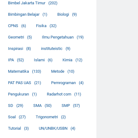
Bimbel Jakarta Timur
(202)
Bimbingan Belajar
(1)
Biologi
(9)
CPNS
(6)
Fisika
(32)
Geometri
(5)
Ilmu Pengetahuan
(19)
Inspirasi
(8)
instituteistic
(9)
IPA
(52)
Islami
(6)
Kimia
(12)
Matematika
(133)
Metode
(10)
PAT PAS UAS
(21)
Pemrograman
(4)
Pengukuran
(1)
Radarhot com
(11)
SD
(29)
SMA
(50)
SMP
(57)
Soal
(27)
Trigonometri
(2)
Tutorial
(3)
UN/UNBK/USBN
(4)