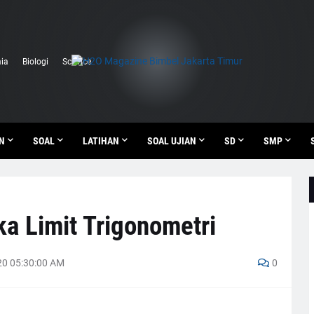
ia
Biologi
Science
N
SOAL
LATIHAN
SOAL UJIAN
SD
SMP
a Limit Trigonometri
0 05:30:00 AM
0