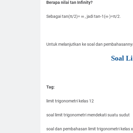
Berapa nilai tan Infinity?
Sebagai tan(π/2)= ∞ , jadi tan-1(∞ )=π/2.
Untuk melanjutkan ke soal dan pembahasannya s
Soal L
Tag:
limit trigonometri kelas 12
soal limit trigonometri mendekati suatu sudut
soal dan pembahasan limit trigonometri kelas xi