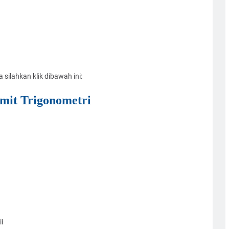
ilahkan klik dibawah ini:
imit Trigonometri
i