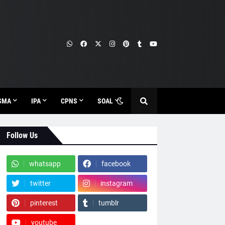
SMA
IPA
CPNS
SOAL
Follow Us
whatsapp
facebook
twitter
instagram
pinterest
tumblr
youtube