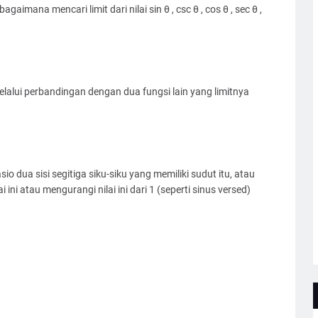
agaimana mencari limit dari nilai sin θ , csc θ , cos θ , sec θ ,
lalui perbandingan dengan dua fungsi lain yang limitnya
o dua sisi segitiga siku-siku yang memiliki sudut itu, atau
 ini atau mengurangi nilai ini dari 1 (seperti sinus versed)