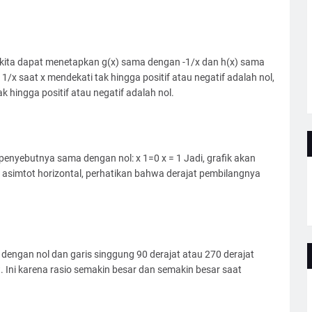
1, kita dapat menetapkan g(x) sama dengan -1/x dan h(x) sama
 1/x saat x mendekati tak hingga positif atau negatif adalah nol,
ak hingga positif atau negatif adalah nol.
 penyebutnya sama dengan nol: x 1=0 x = 1 Jadi, grafik akan
ari asimtot horizontal, perhatikan bahwa derajat pembilangnya
 dengan nol dan garis singgung 90 derajat atau 270 derajat
. Ini karena rasio semakin besar dan semakin besar saat