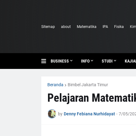
Sitemap
about
Matematika
IPA
Fisika
Kim
BUSINESS
INFO
STUDI
KAJIA
Beranda
Bimbel Jakarta Timur
Pelajaran Matematik
by
Denny Febiana Nurhidayat
-
7/05/202