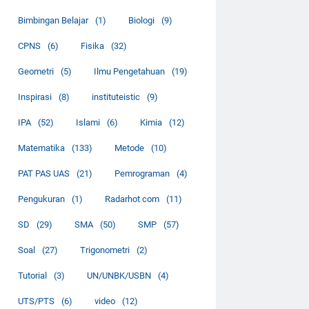
Bimbingan Belajar
(1)
Biologi
(9)
CPNS
(6)
Fisika
(32)
Geometri
(5)
Ilmu Pengetahuan
(19)
Inspirasi
(8)
instituteistic
(9)
IPA
(52)
Islami
(6)
Kimia
(12)
Matematika
(133)
Metode
(10)
PAT PAS UAS
(21)
Pemrograman
(4)
Pengukuran
(1)
Radarhot com
(11)
SD
(29)
SMA
(50)
SMP
(57)
Soal
(27)
Trigonometri
(2)
Tutorial
(3)
UN/UNBK/USBN
(4)
UTS/PTS
(6)
video
(12)