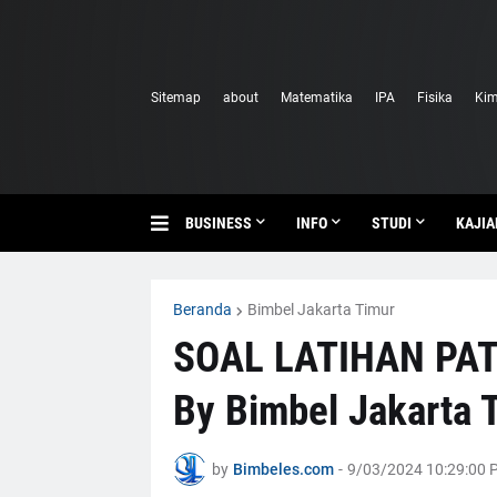
Sitemap
about
Matematika
IPA
Fisika
Kim
BUSINESS
INFO
STUDI
KAJIA
Beranda
Bimbel Jakarta Timur
SOAL LATIHAN PA
By Bimbel Jakarta 
by
Bimbeles.com
-
9/03/2024 10:29:00 