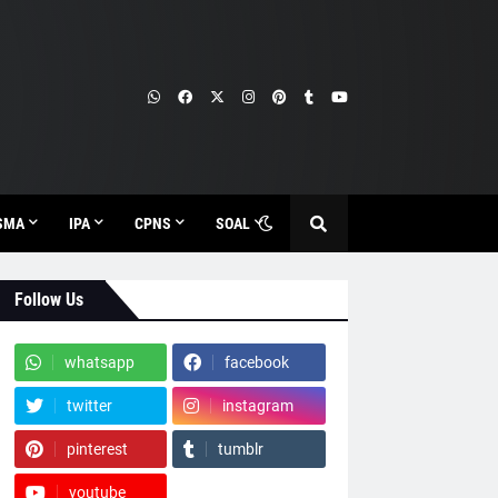
SMA
IPA
CPNS
SOAL
Follow Us
whatsapp
facebook
twitter
instagram
pinterest
tumblr
youtube