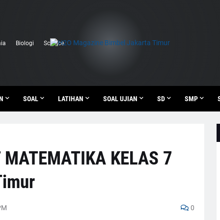
ia
Biologi
Science
N
SOAL
LATIHAN
SOAL UJIAN
SD
SMP
T MATEMATIKA KELAS 7
Timur
PM
0