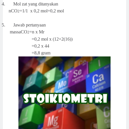
4.
Mol zat yang ditanyakan
nCO
=1/1
x 0,2 mol=0,2 mol
2
5.
Jawab pertanyaan
massaCO
=n x Mr
2
=0,2 mol x (12+2(16))
=0,2 x 44
=8,8 gram