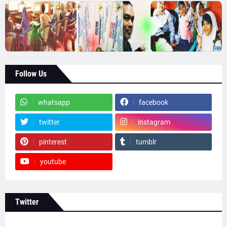
Follow Us
whatsapp
facebook
twitter
instagram
pinterest
tumblr
youtube
Twitter