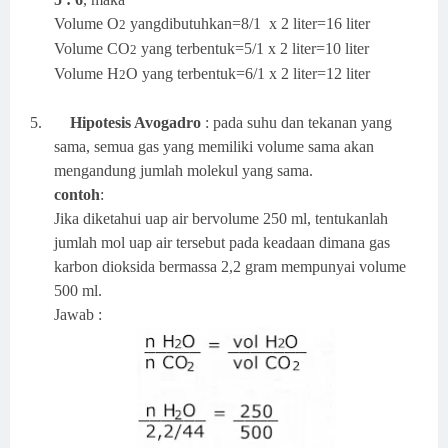
Volume O
yangdibutuhkan=8/1
x 2 liter=16 liter
2
Volume CO
yang terbentuk=
5/1
x 2 liter=10 liter
2
Volume H
O yang terbentuk=
6/1
x 2 liter=12 liter
2
5.
Hipotesis Avogadro
: pada suhu dan tekanan yang
sama, semua gas yang memiliki volume sama akan
mengandung jumlah molekul yang sama.
contoh
:
Jika diketahui uap air bervolume 250 ml, tentukanlah
jumlah mol uap air tersebut pada keadaan dimana gas
karbon dioksida bermassa 2,2 gram mempunyai volume
500 ml.
Jawab :