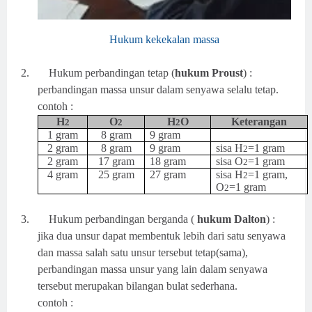
Hukum kekekalan massa
2.
Hukum perbandingan tetap (
hukum Proust
) :
perbandingan massa unsur dalam senyawa selalu tetap.
contoh :
H
O
H
O
Keterangan
2
2
2
1 gram
8 gram
9 gram
2 gram
8 gram
9 gram
sisa H
=1 gram
2
2 gram
17 gram
18 gram
sisa O
=1 gram
2
4 gram
25 gram
27 gram
sisa H
=1 gram,
2
O
=1 gram
2
3.
Hukum perbandingan berganda (
hukum Dalton
) :
jika dua unsur dapat membentuk lebih dari satu senyawa
dan massa salah satu unsur tersebut tetap(sama),
perbandingan massa unsur yang lain dalam senyawa
tersebut merupakan bilangan bulat sederhana.
contoh :