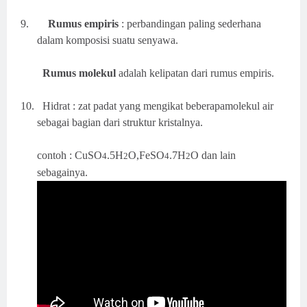
9.
Rumus empiris
: perbandingan paling sederhana
dalam komposisi suatu senyawa.
Rumus molekul
adalah kelipatan dari rumus empiris.
10.
Hidrat : zat padat yang mengikat beberapamolekul air
sebagai bagian dari struktur kristalnya.
contoh : CuSO
.5H
O,FeSO
.7H
O dan lain
4
2
4
2
sebagainya.