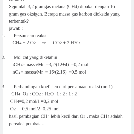
Sejumlah 3,2 gramgas metana (CH
) dibakar dengan 16
4
gram gas oksigen. Berapa massa gas karbon dioksida yang
terbentuk?
jawab :
1.
Persamaan reaksi
CH
+ 2 O
⇒ CO
+ 2 H
O
4
2
2
2
2.
Mol zat yang diketahui
nCH
=massa/Mr
=3,2/(12+4)
=0,2 mol
4
nO
=
massa/Mr =
16/(2.16) =0,5 mol
2
3.
Perbandingan koefisien dari persamaan reaksi (no.1)
CH
: O
: CO
: H
O=1 : 2 : 1 : 2
4
2
2
2
CH
=0,2 mol/1
=0,2 mol
4
O
=
0,5 mol/2=0,25 mol
2
hasil pembagian CH
lebih kecil dari O
, maka CH
adalah
4
2
4
pereaksi pembatas