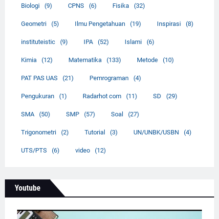
Biologi
(9)
CPNS
(6)
Fisika
(32)
Geometri
(5)
Ilmu Pengetahuan
(19)
Inspirasi
(8)
instituteistic
(9)
IPA
(52)
Islami
(6)
Kimia
(12)
Matematika
(133)
Metode
(10)
PAT PAS UAS
(21)
Pemrograman
(4)
Pengukuran
(1)
Radarhot com
(11)
SD
(29)
SMA
(50)
SMP
(57)
Soal
(27)
Trigonometri
(2)
Tutorial
(3)
UN/UNBK/USBN
(4)
UTS/PTS
(6)
video
(12)
Youtube