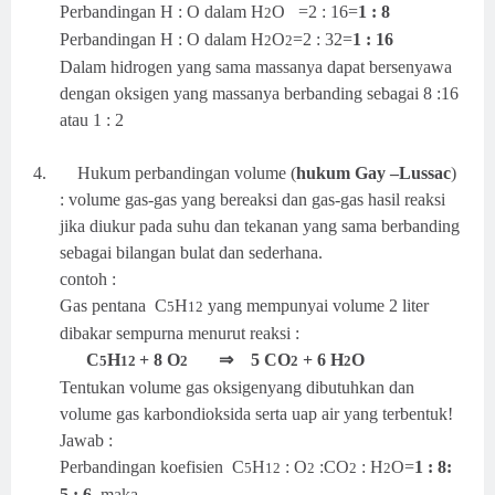
Perbandingan H : O dalam H
O
=2 : 16=
1 : 8
2
Perbandingan H : O dalam H
O
=2 : 32=
1 : 16
2
2
Dalam hidrogen yang sama massanya dapat bersenyawa
dengan oksigen yang massanya berbanding sebagai 8 :16
atau 1 : 2
4.
Hukum perbandingan volume (
hukum Gay –Lussac
)
: volume gas-gas yang bereaksi dan gas-gas hasil reaksi
jika diukur pada suhu dan tekanan yang sama berbanding
sebagai bilangan bulat dan sederhana.
contoh :
Gas pentana
C
H
yang mempunyai volume 2 liter
5
12
dibakar sempurna menurut reaksi :
C
H
+ 8 O
⇒
5 CO
+ 6 H
O
5
12
2
2
2
Tentukan volume gas oksigenyang dibutuhkan dan
volume gas karbondioksida serta uap air yang terbentuk!
Jawab :
Perbandingan koefisien
C
H
: O
:CO
: H
O=
1 : 8:
5
12
2
2
2
5 : 6
, maka