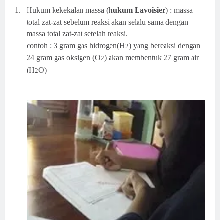
1.
Hukum kekekalan massa (
hukum Lavoisier
) : massa
total zat-zat sebelum reaksi akan selalu sama dengan
massa total zat-zat setelah reaksi.
contoh : 3 gram gas hidrogen(H
) yang bereaksi dengan
2
24 gram gas oksigen (O
) akan membentuk 27 gram air
2
(H
O)
2