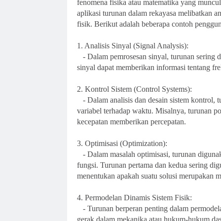
fenomena fisika atau matematika yang muncul
aplikasi turunan dalam rekayasa melibatkan ana
fisik. Berikut adalah beberapa contoh penggu
1. Analisis Sinyal (Signal Analysis):
- Dalam pemrosesan sinyal, turunan sering di
sinyal dapat memberikan informasi tentang fre
2. Kontrol Sistem (Control Systems):
- Dalam analisis dan desain sistem kontrol, 
variabel terhadap waktu. Misalnya, turunan p
kecepatan memberikan percepatan.
3. Optimisasi (Optimization):
- Dalam masalah optimisasi, turunan digun
fungsi. Turunan pertama dan kedua sering diguna
menentukan apakah suatu solusi merupakan mi
4. Permodelan Dinamis Sistem Fisik:
- Turunan berperan penting dalam permodelan
gerak dalam mekanika atau hukum-hukum dasa