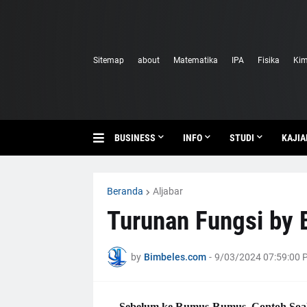
Sitemap
about
Matematika
IPA
Fisika
Kim
BUSINESS
INFO
STUDI
KAJIA
Beranda
Aljabar
Turunan Fungsi by 
by
Bimbeles.com
-
9/03/2024 07:59:00 
Sebelum ke Rumus-Rumus, Contoh Soa