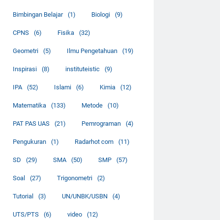
Bimbingan Belajar
(1)
Biologi
(9)
CPNS
(6)
Fisika
(32)
Geometri
(5)
Ilmu Pengetahuan
(19)
Inspirasi
(8)
instituteistic
(9)
IPA
(52)
Islami
(6)
Kimia
(12)
Matematika
(133)
Metode
(10)
PAT PAS UAS
(21)
Pemrograman
(4)
Pengukuran
(1)
Radarhot com
(11)
SD
(29)
SMA
(50)
SMP
(57)
Soal
(27)
Trigonometri
(2)
Tutorial
(3)
UN/UNBK/USBN
(4)
UTS/PTS
(6)
video
(12)