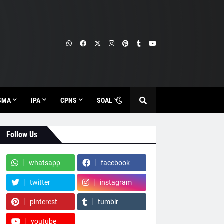
SMA
IPA
CPNS
SOAL
Follow Us
whatsapp
facebook
twitter
instagram
pinterest
tumblr
youtube