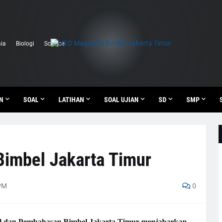
ia
Biologi
Science
N
SOAL
LATIHAN
SOAL UJIAN
SD
SMP
Bimbel Jakarta Timur
PM
0
l dan Pembahasan Bimbel Jakarta Timur menjabarkan